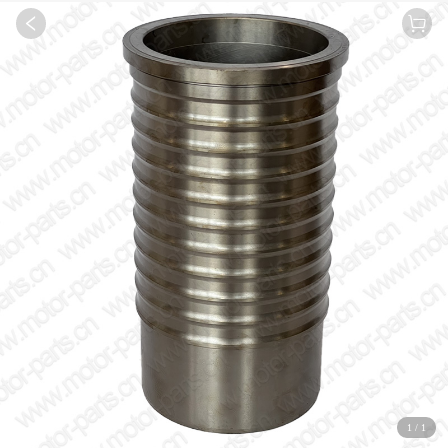
1
/
1