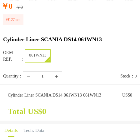
￥
0
￥
0
Ø127mm
Cylinder Liner SCANIA DS14 061WN13
OEM
061WN13
REF.：
Quantity：
Stock：
0
Cylinder Liner SCANIA DS14 061WN13 061WN13
US$
0
Total US$
0
Details
Tech. Data