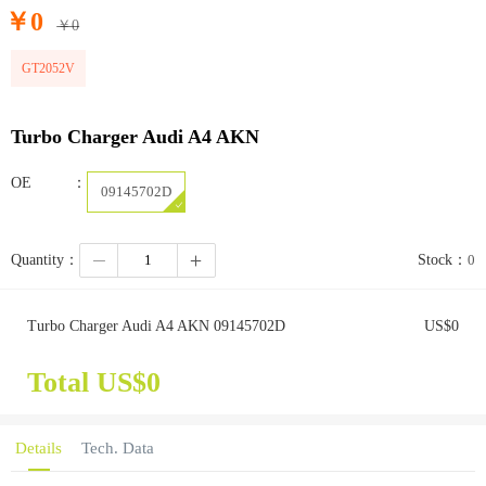
￥
0
￥
0
GT2052V
Turbo Charger Audi A4 AKN
OE：
09145702D
Quantity：
Stock：
0
Turbo Charger Audi A4 AKN 09145702D
US$
0
Total US$
0
Details
Tech. Data