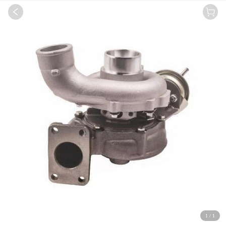
1
/
1